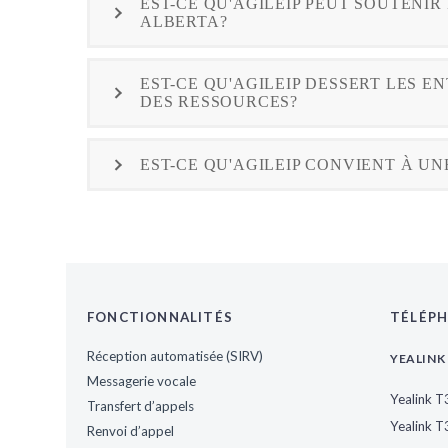
EST-CE QU'AGILEIP PEUT SOUTENIR
ALBERTA?
EST-CE QU'AGILEIP DESSERT LES E
DES RESSOURCES?
EST-CE QU'AGILEIP CONVIENT À U
FONCTIONNALITÉS
TÉLÉPH
Réception automatisée (SIRV)
YEALINK 
Messagerie vocale
Yealink 
Transfert d’appels
Yealink 
Renvoi d’appel