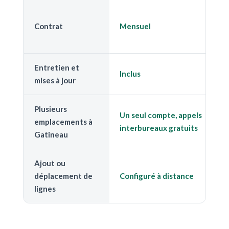
E
Contrat
Mensuel
p
t
Entretien et
C
Inclus
mises à jour
s
Plusieurs
S
Un seul compte, appels
emplacements à
d
interbureaux gratuits
Gatineau
s
Ajout ou
V
déplacement de
Configuré à distance
t
lignes