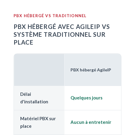
PBX HÉBERGÉ VS TRADITIONNEL
PBX HÉBERGÉ AVEC AGILEIP VS
SYSTÈME TRADITIONNEL SUR
PLACE
S
PBX hébergé AgileIP
t
p
Délai
S
Quelques jours
d'installation
s
Matériel PBX sur
R
Aucun à entretenir
place
p