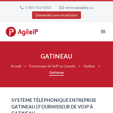
1-855-510-5010
ventes@agileip.ca
Demandez une soumission
GATINEAU
Accueil
→
Fournisseur de VoIP au Canada
→
Québec
→
Gatineau
SYSTÈME TÉLÉPHONIQUE ENTREPRISE
GATINEAU | FOURNISSEUR DE VOIP À