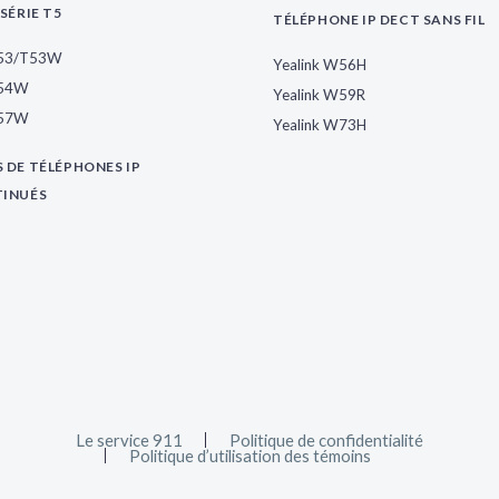
SÉRIE T5
TÉLÉPHONE IP DECT SANS FIL
T53/T53W
Yealink W56H
T54W
Yealink W59R
T57W
Yealink W73H
 DE TÉLÉPHONES IP
TINUÉS
Le service 911
Politique de confidentialité
Politique d’utilisation des témoins