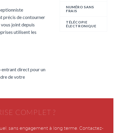
NUMÉRO SANS
ceptionniste
FRAIS
nt précis de contourner
TÉLÉCOPIE
t vous joint depuis
ÉLECTRONIQUE
rises utilisent les
 entrant direct pour un
adre de votre
ISE COMPLET ?
nsuel, sans engagement à long terme. Contactez-