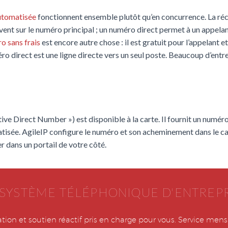
utomatisée
fonctionnent ensemble plutôt qu’en concurrence. La ré
vent sur le numéro principal ; un numéro direct permet à un appela
o sans frais
est encore autre chose : il est gratuit pour l’appelant e
o direct est une ligne directe vers un seul poste. Beaucoup d’entrep
ve Direct Number ») est disponible à la carte. Il fournit un numéro
atisée. AgileIP configure le numéro et son acheminement dans le c
r dans un portail de votre côté.
 SYSTÈME TÉLÉPHONIQUE D'ENTREPR
ion et soutien réactif pris en charge pour vous. Service me