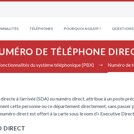
NNALITÉS
TÉLÉPHONES
POURQUOI AGILEIP ?
QUESTION D
UMÉRO DE TÉLÉPHONE DIRE
Fonctionnalités du système téléphonique (PBX)
Numéro de t
 directe à l’arrivée (SDA) ou numéro direct, attribue à un poste pr
ignent cette personne ou ce département directement, sans passer p
 numéro direct est offert à la carte sous le nom d’« Executive Dire
 DIRECT