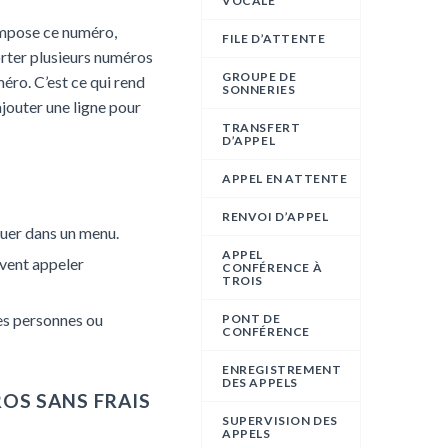
VOCALE
ompose ce numéro,
FILE D’ATTENTE
orter plusieurs numéros
GROUPE DE
éro. C’est ce qui rend
SONNERIES
jouter une ligne pour
TRANSFERT
D’APPEL
APPEL EN ATTENTE
RENVOI D’APPEL
iguer dans un menu.
APPEL
uvent appeler
CONFÉRENCE À
TROIS
es personnes ou
PONT DE
CONFÉRENCE
ENREGISTREMENT
DES APPELS
OS SANS FRAIS
SUPERVISION DES
APPELS