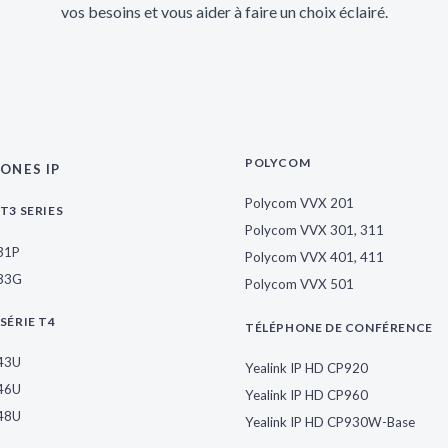
vos besoins et vous aider à faire un choix éclairé.
POLYCOM
ONES IP
Polycom VVX 201
T3 SERIES
Polycom VVX 301, 311
T31P
Polycom VVX 401, 411
T33G
Polycom VVX 501
SÉRIE T4
TÉLÉPHONE DE CONFÉRENCE
T43U
Yealink IP HD CP920
T46U
Yealink IP HD CP960
T48U
Yealink IP HD CP930W-Base