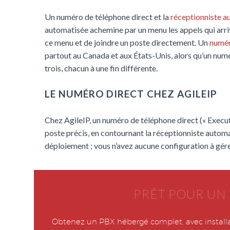
Un numéro de téléphone direct et la
réceptionniste a
automatisée achemine par un menu les appels qui arri
ce menu et de joindre un poste directement. Un
numér
partout au Canada et aux États-Unis, alors qu’un numér
trois, chacun à une fin différente.
LE NUMÉRO DIRECT CHEZ AGILEIP
Chez AgileIP, un numéro de téléphone direct (« Executi
poste précis, en contournant la réceptionniste autom
déploiement ; vous n’avez aucune configuration à gére
PRÊT POUR UN
Obtenez un PBX hébergé complet, avec installat