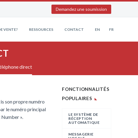
Demandez une soumission
E VENTE?
RESSOURCES
CONTACT
EN
FR
CT
éléphone direct
FONCTIONNALITÉS
POPULAIRES
écis son propre numéro
ar le numéro principal
LE SYSTÈME DE
ct Number ».
RÉCEPTION
AUTOMATIQUE
MESSAGERIE