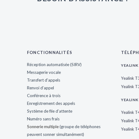
FONCTIONNALITÉS
TÉLÉPH
Réception automatisée (SIRV)
YEALINK 
Messagerie vocale
Yealink 
Transfert d’appels
Yealink 
Renvoi d’appel
Conférence à trois
YEALINK 
Enregistrement des appels
Système de file d’attente
Yealink 
Numéro sans frais
Yealink 
Sonnerie multiple
(groupe de téléphones
Yealink 
peuvent sonner simultanément)